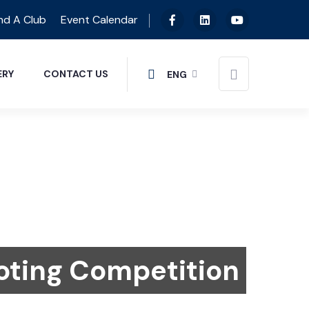
nd A Club
Event Calendar
ERY
CONTACT US
ENG
oting Competition