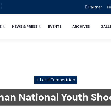
Partner
Fi
E
NEWS & PRESS
EVENTS
ARCHIVES
GALL
Local Competition
an National Youth Sho